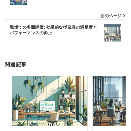
ナ
次のページ
ビ
ゲ
職場での多面評価: 効果的な従業員の満足度と
パフォーマンスの向上
ー
シ
ョ
関連記事
ン