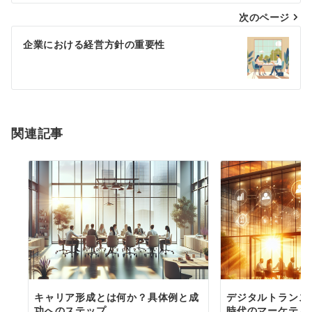
次のページ
ビ
ゲ
企業における経営方針の重要性
ー
シ
ョ
関連記事
ン
キャリア形成とは何か？具体例と成
デジタルトランス
功へのステップ
時代のマーケティ