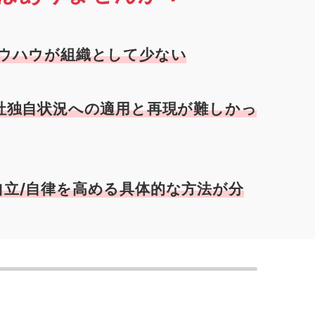
ウハウが組織として少ない
社独自状況への適用と再現が難しかっ
自立/自律を高める
具体的な
方法が分