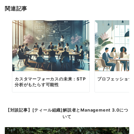
ー
関連記事
シ
ョ
ン
カスタマーフォーカスの未来：STP
プロフェッショナ
分析がもたらす可能性
【対談記事】[ティール組織]解説者とManagement 3.0につ
いて