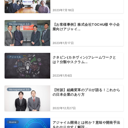
2023年7月18日
Management 3.0
【お客様事例】株式会社TOCHU様 中小企
業向けアジャイ...
2023年1月17日
アジャイル
クネビン(カネヴィン)フレームワークと
は？分類やスクラム...
2023年1月6日
Management 3.0
【対談】組織変革のプロが語る！これから
の日本企業のあり方
2022年12月27日
Asana
アジャイル開発とは何か？意味や開発手法
をわかりやすく解説...