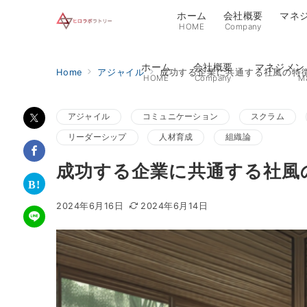
ホーム
会社概要
マネ
HOME
Company
ホーム
会社概要
マネジメン
Home
アジャイル
成功する企業に共通する社風の特
HOME
Company
M
アジャイル
コミュニケーション
スクラム
リーダーシップ
人材育成
組織論
成功する企業に共通する社風
2024年6月16日
2024年6月14日