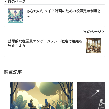
前のページ
投
あなたのリタイア計画のための役職定年制度と
稿
は
ナ
次のページ
ビ
ゲ
効果的な従業員エンゲージメント戦略で組織を
強化しよう
ー
シ
ョ
関連記事
ン