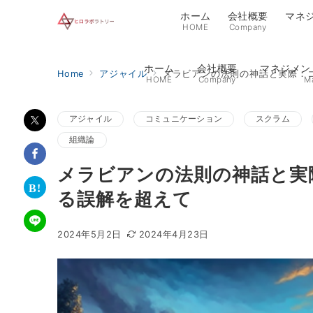
ホーム
会社概要
マネ
HOME
Company
ホーム
会社概要
マネジメン
Home
アジャイル
メラビアンの法則の神話と実際：
HOME
Company
M
アジャイル
コミュニケーション
スクラム
組織論
メラビアンの法則の神話と実
る誤解を超えて
2024年5月2日
2024年4月23日