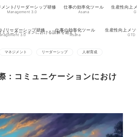
ジメント/リーダーシップ研修
仕事の効率化ツール
生産性向上メ
Management 3.0
Asana
G
ト/リーダーシップ研修
仕事の効率化ツール
生産性向上メソ
コミュニケーションにおける誤解を超えて
anagement 3.0
Asana
GTD
マネジメント
リーダーシップ
人材育成
際：コミュニケーションにおけ