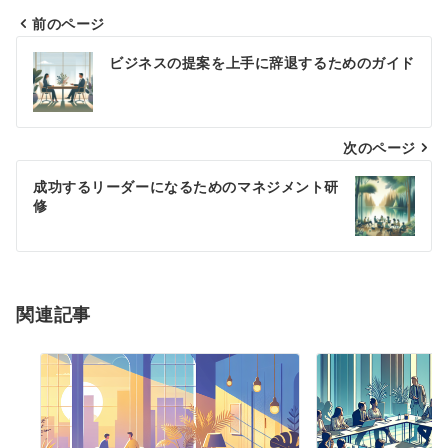
前のページ
投
ビジネスの提案を上手に辞退するためのガイド
稿
ナ
次のページ
ビ
ゲ
成功するリーダーになるためのマネジメント研
修
ー
シ
ョ
関連記事
ン