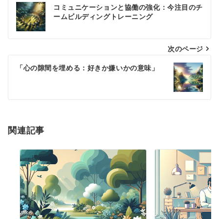
投
コミュニケーションと協働の強化：今注目のチ
稿
ームビルディングトレーニング
ナ
次のページ
ビ
ゲ
「心の隙間を埋める：好きか嫌いかの意味」
ー
シ
ョ
関連記事
ン