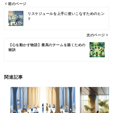
前のページ
投
リスケジュールを上手に使いこなすためのヒン
稿
ト
ナ
次のページ
ビ
ゲ
【心を動かす物語】最高のチームを築くための
秘訣
ー
シ
ョ
関連記事
ン