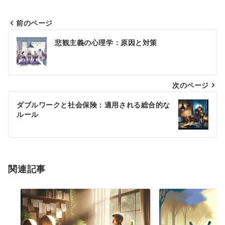
前のページ
投
悲観主義の心理学：原因と対策
稿
ナ
次のページ
ビ
ゲ
ダブルワークと社会保険：適用される総合的な
ルール
ー
シ
ョ
関連記事
ン